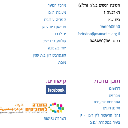
חטיבת הנשים בע"מ (חל"צ)
מרכז הנוער
הארבעה 1
מעונות היום
ל:
בית שאן
ספריה עירונית
046060550
מוזיאון בית שאן
beitshea@matnasim.org.il
יד לבנים
פקס: 046480706
קולנוע בית שאן
יחד בשכונה
קונסרבטוריון בית שאן
מופת
תוכן מרכזי:
קישורים:
דרושים
מכרזים
התחברות למערכת
תקנון חוגים
נהלי הרשמה לגן רימון - גן
הצהרת נגישות
צעיר במסגרת "גנים