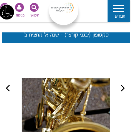
חיפוש
כניסה
נגישות
תפריט
סקסופון (יבגני קורצר) - שנה א' מחצית ב'