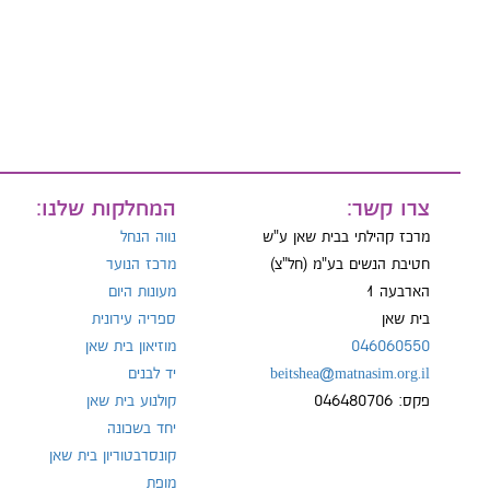
טל:
צרו קשר:
המחלקות שלנו:
מרכז קהילתי בבית שאן ע"ש
נווה הנחל
חטיבת הנשים בע"מ (חל"צ)
מרכז הנוער
הארבעה 1
מעונות היום
בית שאן
ספריה עירונית
046060550
מוזיאון בית שאן
beitshea@matnasim.org.il
יד לבנים
פקס: 046480706
קולנוע בית שאן
יחד בשכונה
קונסרבטוריון בית שאן
מופת