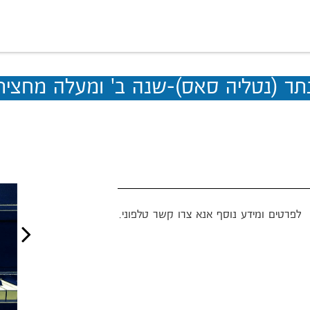
תר (נטליה סאס)-שנה ב' ומעלה מחצית 
לפרטים ומידע נוסף אנא צרו קשר טלפוני.