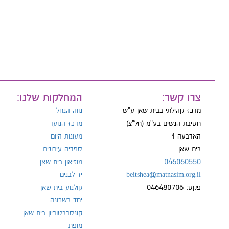
טל:
צרו קשר:
המחלקות שלנו:
מרכז קהילתי בבית שאן ע"ש
נווה הנחל
חטיבת הנשים בע"מ (חל"צ)
מרכז הנוער
הארבעה 1
מעונות היום
בית שאן
ספריה עירונית
046060550
מוזיאון בית שאן
beitshea@matnasim.org.il
יד לבנים
פקס: 046480706
קולנוע בית שאן
יחד בשכונה
קונסרבטוריון בית שאן
מופת