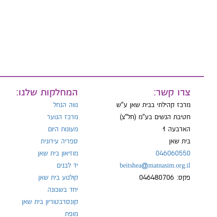
טל:
צרו קשר:
המחלקות שלנו:
מרכז קהילתי בבית שאן ע"ש
נווה הנחל
חטיבת הנשים בע"מ (חל"צ)
מרכז הנוער
הארבעה 1
מעונות היום
בית שאן
ספריה עירונית
046060550
מוזיאון בית שאן
beitshea@matnasim.org.il
יד לבנים
פקס: 046480706
קולנוע בית שאן
יחד בשכונה
קונסרבטוריון בית שאן
מופת