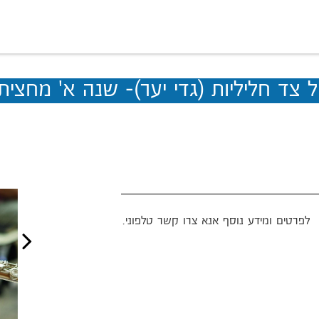
ל צד חליליות (גדי יער)- שנה א' מחצית 
לפרטים ומידע נוסף אנא צרו קשר טלפוני.