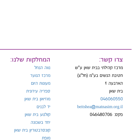
מייל:
טל:
צרו קשר:
המחלקות שלנו:
מרכז קהילתי בבית שאן ע"ש
נווה הנחל
חטיבת הנשים בע"מ (חל"צ)
מרכז הנוער
הארבעה 1
מעונות היום
בית שאן
ספריה עירונית
046060550
מוזיאון בית שאן
beitshea@matnasim.org.il
יד לבנים
פקס: 046480706
קולנוע בית שאן
יחד בשכונה
קונסרבטוריון בית שאן
מופת