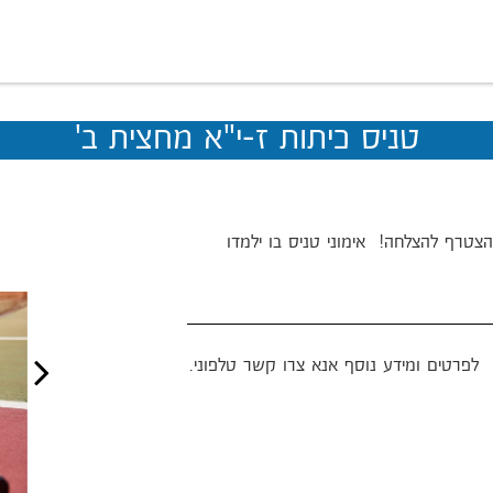
טניס כיתות ז-י"א מחצית ב'
צטרף להצלחה! אימוני טניס בו ילמדו
לפרטים ומידע נוסף אנא צרו קשר טלפוני.