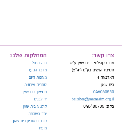
טל:
צרו קשר:
המחלקות שלנו:
מרכז קהילתי בבית שאן ע"ש
נווה הנחל
חטיבת הנשים בע"מ (חל"צ)
מרכז הנוער
הארבעה 1
מעונות היום
בית שאן
ספריה עירונית
046060550
מוזיאון בית שאן
beitshea@matnasim.org.il
יד לבנים
פקס: 046480706
קולנוע בית שאן
יחד בשכונה
קונסרבטוריון בית שאן
מופת