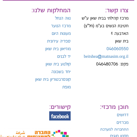
ייל:
צרו קשר:
המחלקות שלנו:
מרכז קהילתי בבית שאן ע"ש
נווה הנחל
חטיבת הנשים בע"מ (חל"צ)
מרכז הנוער
הארבעה 1
מעונות היום
ל:
בית שאן
ספריה עירונית
046060550
מוזיאון בית שאן
beitshea@matnasim.org.il
יד לבנים
פקס: 046480706
קולנוע בית שאן
יחד בשכונה
קונסרבטוריון בית שאן
מופת
תוכן מרכזי:
קישורים:
דרושים
מכרזים
התחברות למערכת
תקנון חוגים