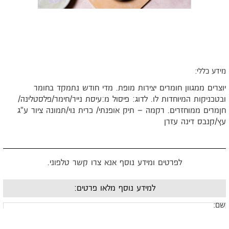
ידע כללי:
וצרים ממגוון חומרים יצירות מופת. מדי חודש נתמקד בחומר
בטכניקות המיוחדות לו. לדוג: פיסול מ:עיסת נייר/חימר/פלסטלינה/
ןמרים ממוחזרים. רקמה – תיק אופנתי/ כרית נוי/תמונה ציור ע"ג
ץ/קנבס דינה עזרן
לפרטים ומידע נוסף אנא צרו קשר טלפוני.
למידע נוסף מלאו פרטים:
ם: