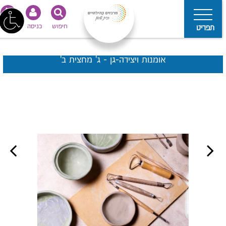
חיפוש
כניסה
נגישות
תפריט
אומנות ויצירה-גן - ג' מחצית ב'