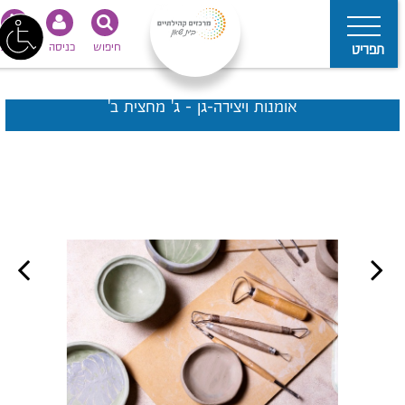
חיפוש
כניסה
נגישות
תפריט
אומנות ויצירה-גן - ג' מחצית ב'