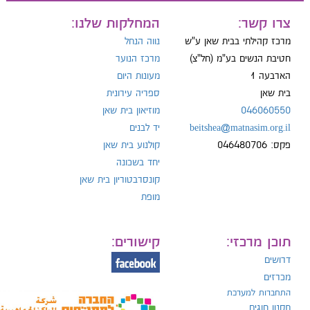
ייל:
צרו קשר:
המחלקות שלנו:
מרכז קהילתי בבית שאן ע"ש
נווה הנחל
חטיבת הנשים בע"מ (חל"צ)
מרכז הנוער
הארבעה 1
מעונות היום
ל:
בית שאן
ספריה עירונית
046060550
מוזיאון בית שאן
beitshea@matnasim.org.il
יד לבנים
פקס: 046480706
קולנוע בית שאן
יחד בשכונה
קונסרבטוריון בית שאן
מופת
תוכן מרכזי:
קישורים:
דרושים
מכרזים
התחברות למערכת
תקנון חוגים