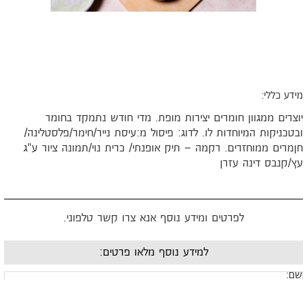
ידע כללי:
וצרים ממגוון חומרים יצירות מופת. מדי חודש נתמקד בחומר
בטכניקות המיוחדות לו. לדוג: פיסול מ:עיסת נייר/חימר/פלסטלינה/
ןמרים ממוחזרים. רקמה – תיק אופנתי/ כרית נוי/תמונה ציור ע"ג
ץ/קנבס דינה עזרן
לפרטים ומידע נוסף אנא צרו קשר טלפוני.
למידע נוסף מלאו פרטים:
ם: