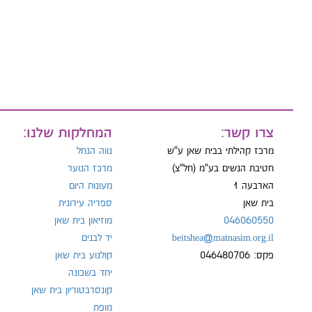
מייל:
טל:
צרו קשר:
המחלקות שלנו:
מרכז קהילתי בבית שאן ע"ש
נווה הנחל
חטיבת הנשים בע"מ (חל"צ)
מרכז הנוער
הארבעה 1
מעונות היום
בית שאן
ספריה עירונית
046060550
מוזיאון בית שאן
beitshea@matnasim.org.il
יד לבנים
פקס: 046480706
קולנוע בית שאן
יחד בשכונה
קונסרבטוריון בית שאן
מופת