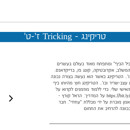
טריקינג - Tricking ז'-ט'
יל הכיף" ומתפתח מאוד בעולם בעשרים
משלב; אקרובטיקה, קונג פו, ברייקדאנס.
'.. הטריקינג כאשר הוא נעשה בצורה נכונה
ב-שריר וכו'.. הטריקינג חוץ מהיותו כיף
אישי שלי. כדי ללמוד מוזמנים לקרוא על
טריקינג ועל הקהילה בארץ טריקשראל https://bit.ly/3Q9veCm על המדריך: הראל קורץ -
סמכה למאמן מוכרת על ידי מכללת "עתידי". חבר
כוונה להרחיב את התחום