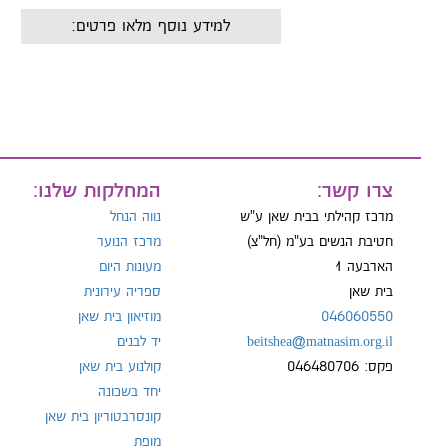
למידע נוסף מלאו פרטים:
שם:
מייל:
צרו קשר:
המחלקות שלנו:
מרכז קהילתי בבית שאן ע"ש
נווה הנחל
טל:
חטיבת הנשים בע"מ (חל"צ)
מרכז הנוער
הארבעה 1
מעונות היום
בית שאן
ספריה עירונית
046060550
מוזיאון בית שאן
beitshea@matnasim.org.il
יד לבנים
פקס: 046480706
קולנוע בית שאן
יחד בשכונה
קונסרבטוריון בית שאן
מופת