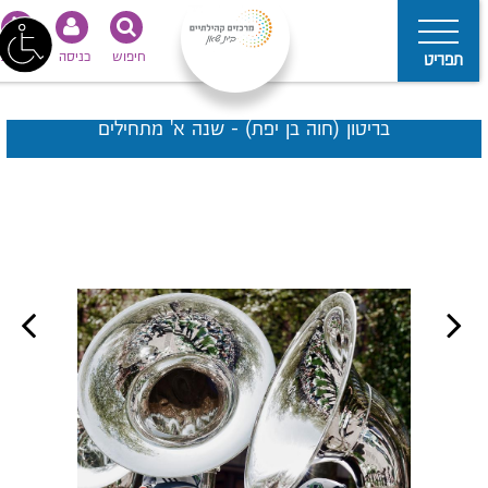
חיפוש
כניסה
נגישות
תפריט
בריטון (חוה בן יפת) - שנה א' מתחילים