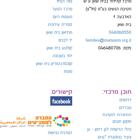
מרכז קהילתי בבית שאן ע"ש
נווה הנחל
חטיבת הנשים בע"מ (חל"צ)
מרכז הנוער
הארבעה 1
מעונות היום
ל:
בית שאן
ספריה עירונית
046060550
מוזיאון בית שאן
beitshea@matnasim.org.il
יד לבנים
פקס: 046480706
קולנוע בית שאן
יחד בשכונה
קונסרבטוריון בית שאן
מופת
תוכן מרכזי:
קישורים:
דרושים
מכרזים
התחברות למערכת
תקנון חוגים
נהלי הרשמה לגן רימון - גן
הצהרת נגישות
צעיר במסגרת "גנים