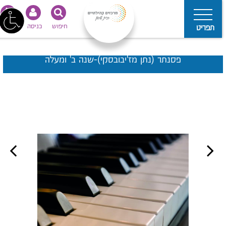
חיפוש
כניסה
נגישות
תפריט
פסנתר (נתן מז'יבובסקי)-שנה ב' ומעלה