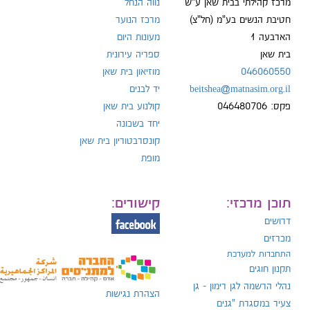
מרכז קהילתי בבית שאן ע"ש
נווה הנחל
חטיבת הנשים בע"מ (חל"צ)
מרכז הנוער
הארבעה 1
מעונות היום
ל:
בית שאן
ספריה עירונית
046060550
מוזיאון בית שאן
beitshea@matnasim.org.il
יד לבנים
פקס: 046480706
קולנוע בית שאן
יחד בשכונה
קונסרבטוריון בית שאן
מופת
תוכן מרכזי:
קישורים:
דרושים
מכרזים
התחברות למערכת
תקנון חוגים
נהלי הרשמה לגן רימון - גן
הצהרת נגישות
צעיר במסגרת "גנים