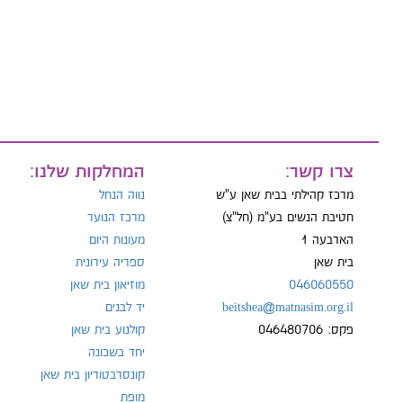
טל:
צרו קשר:
המחלקות שלנו:
מרכז קהילתי בבית שאן ע"ש
נווה הנחל
חטיבת הנשים בע"מ (חל"צ)
מרכז הנוער
הארבעה 1
מעונות היום
בית שאן
ספריה עירונית
046060550
מוזיאון בית שאן
beitshea@matnasim.org.il
יד לבנים
פקס: 046480706
קולנוע בית שאן
יחד בשכונה
קונסרבטוריון בית שאן
מופת