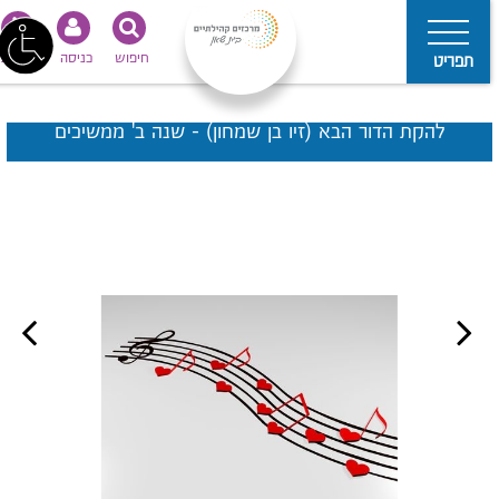
חיפוש
כניסה
נגישות
תפריט
להקת הדור הבא (זיו בן שמחון) - שנה ב' ממשיכים