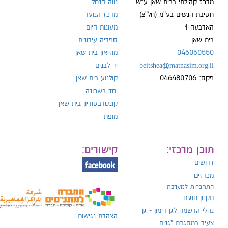
מרכז קהילתי בבית שאן ע"ש
נווה הנחל
חטיבת הנשים בע"מ (חל"צ)
מרכז הנוער
הארבעה 1
מעונות היום
ל:
בית שאן
ספריה עירונית
046060550
מוזיאון בית שאן
beitshea@matnasim.org.il
יד לבנים
פקס: 046480706
קולנוע בית שאן
יחד בשכונה
קונסרבטוריון בית שאן
מופת
תוכן מרכזי:
קישורים:
דרושים
מכרזים
התחברות למערכת
תקנון חוגים
נהלי הרשמה לגן רימון - גן
הצהרת נגישות
צעיר במסגרת "גנים