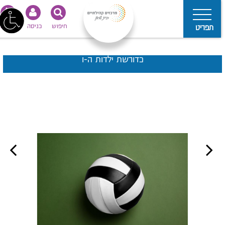
חיפוש
כניסה
נגישות
תפריט
כדורשת ילדות ה-ו