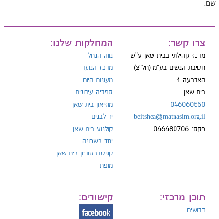
ם:
ייל:
צרו קשר:
המחלקות שלנו:
מרכז קהילתי בבית שאן ע"ש
נווה הנחל
חטיבת הנשים בע"מ (חל"צ)
מרכז הנוער
הארבעה 1
מעונות היום
ל:
בית שאן
ספריה עירונית
046060550
מוזיאון בית שאן
beitshea@matnasim.org.il
יד לבנים
פקס: 046480706
קולנוע בית שאן
יחד בשכונה
קונסרבטוריון בית שאן
מופת
תוכן מרכזי:
קישורים:
דרושים