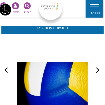
חיפוש
כניסה
נגישות
תפריט
כדורשת נערות ז-ט