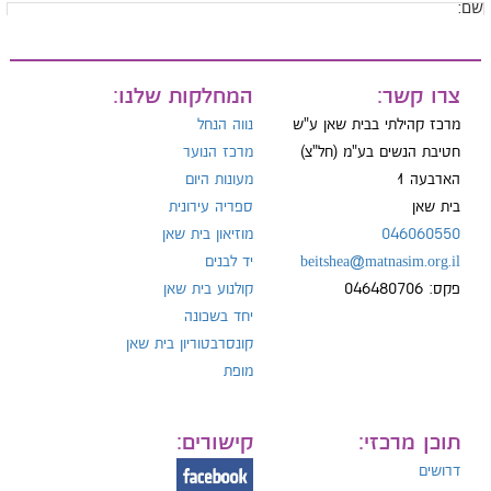
ם:
ייל:
צרו קשר:
המחלקות שלנו:
מרכז קהילתי בבית שאן ע"ש
נווה הנחל
חטיבת הנשים בע"מ (חל"צ)
מרכז הנוער
הארבעה 1
מעונות היום
ל:
בית שאן
ספריה עירונית
046060550
מוזיאון בית שאן
beitshea@matnasim.org.il
יד לבנים
פקס: 046480706
קולנוע בית שאן
יחד בשכונה
קונסרבטוריון בית שאן
מופת
תוכן מרכזי:
קישורים:
דרושים