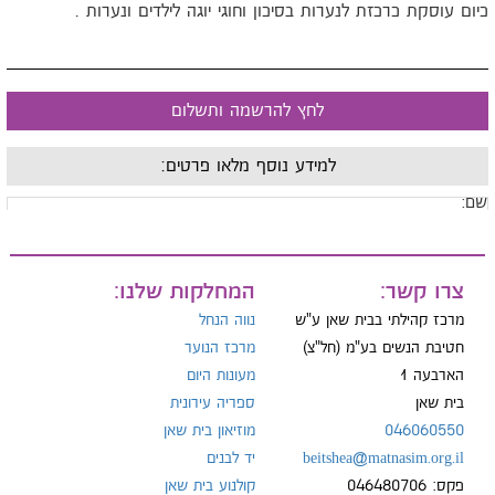
יום עוסקת כרכזת לנערות בסיכון וחוגי יוגה לילדים ונערות .
לחץ להרשמה ותשלום
למידע נוסף מלאו פרטים:
ם:
ייל:
צרו קשר:
המחלקות שלנו:
מרכז קהילתי בבית שאן ע"ש
נווה הנחל
חטיבת הנשים בע"מ (חל"צ)
מרכז הנוער
הארבעה 1
מעונות היום
ל:
בית שאן
ספריה עירונית
046060550
מוזיאון בית שאן
beitshea@matnasim.org.il
יד לבנים
פקס: 046480706
קולנוע בית שאן