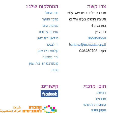
ייל:
צרו קשר:
המחלקות שלנו:
מרכז קהילתי בבית שאן ע"ש
נווה הנחל
חטיבת הנשים בע"מ (חל"צ)
מרכז הנוער
הארבעה 1
מעונות היום
ל:
בית שאן
ספריה עירונית
046060550
מוזיאון בית שאן
beitshea@matnasim.org.il
יד לבנים
פקס: 046480706
קולנוע בית שאן
יחד בשכונה
קונסרבטוריון בית שאן
מופת
תוכן מרכזי:
קישורים:
דרושים
מכרזים
התחברות למערכת
תקנון חוגים