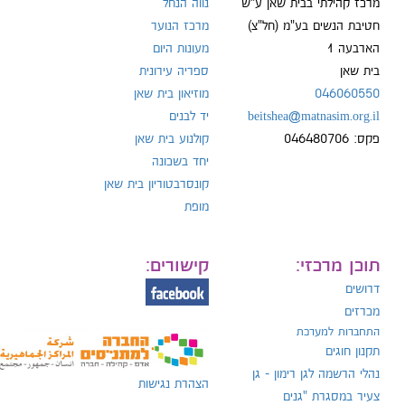
מרכז קהילתי בבית שאן ע"ש
נווה הנחל
חטיבת הנשים בע"מ (חל"צ)
מרכז הנוער
הארבעה 1
מעונות היום
ל:
בית שאן
ספריה עירונית
046060550
מוזיאון בית שאן
beitshea@matnasim.org.il
יד לבנים
פקס: 046480706
קולנוע בית שאן
יחד בשכונה
קונסרבטוריון בית שאן
מופת
תוכן מרכזי:
קישורים:
דרושים
מכרזים
התחברות למערכת
תקנון חוגים
נהלי הרשמה לגן רימון - גן
הצהרת נגישות
צעיר במסגרת "גנים