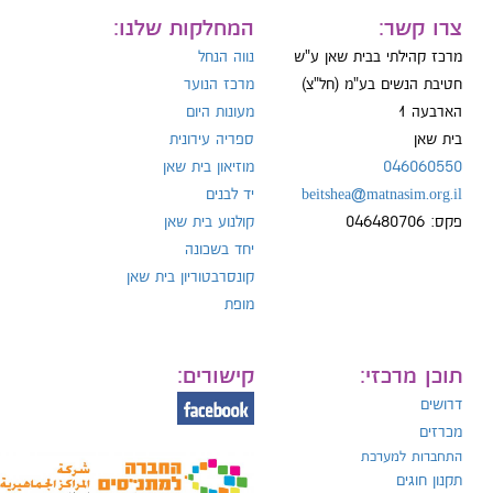
ייל:
צרו קשר:
המחלקות שלנו:
מרכז קהילתי בבית שאן ע"ש
נווה הנחל
חטיבת הנשים בע"מ (חל"צ)
מרכז הנוער
הארבעה 1
מעונות היום
ל:
בית שאן
ספריה עירונית
046060550
מוזיאון בית שאן
beitshea@matnasim.org.il
יד לבנים
פקס: 046480706
קולנוע בית שאן
יחד בשכונה
קונסרבטוריון בית שאן
מופת
תוכן מרכזי:
קישורים:
דרושים
מכרזים
התחברות למערכת
תקנון חוגים