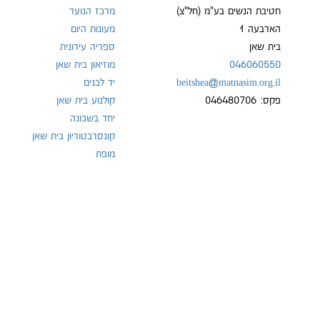
חטיבת הנשים בע"מ (חל"צ)
מרכז הנוער
הארבעה 1
מעונות היום
בית שאן
ספריה עירונית
טל:
046060550
מוזיאון בית שאן
beitshea@matnasim.org.il
יד לבנים
פקס: 046480706
קולנוע בית שאן
יחד בשכונה
קונסרבטוריון בית שאן
מופת