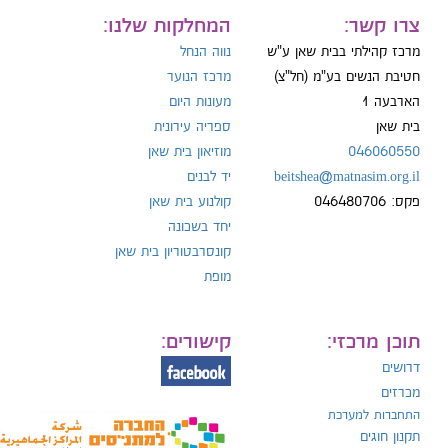
ייל:
צרו קשר:
המחלקות שלנו:
מרכז קהילתי בבית שאן ע"ש
נווה הנחל
חטיבת הנשים בע"מ (חל"צ)
מרכז הנוער
הארבעה 1
מעונות היום
ל:
בית שאן
ספריה עירונית
046060550
מוזיאון בית שאן
beitshea@matnasim.org.il
יד לבנים
פקס: 046480706
קולנוע בית שאן
יחד בשכונה
קונסרבטוריון בית שאן
מופת
תוכן מרכזי:
קישורים:
דרושים
מכרזים
התחברות למערכת
תקנון חוגים