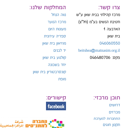
ייל:
צרו קשר:
המחלקות שלנו:
מרכז קהילתי בבית שאן ע"ש
נווה הנחל
חטיבת הנשים בע"מ (חל"צ)
מרכז הנוער
הארבעה 1
מעונות היום
ל:
בית שאן
ספריה עירונית
046060550
מוזיאון בית שאן
beitshea@matnasim.org.il
יד לבנים
פקס: 046480706
קולנוע בית שאן
יחד בשכונה
קונסרבטוריון בית שאן
מופת
תוכן מרכזי:
קישורים:
דרושים
מכרזים
התחברות למערכת
תקנון חוגים