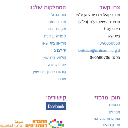
ייל:
צרו קשר:
המחלקות שלנו:
מרכז קהילתי בבית שאן ע"ש
נווה הנחל
חטיבת הנשים בע"מ (חל"צ)
מרכז הנוער
הארבעה 1
מעונות היום
ל:
בית שאן
ספריה עירונית
046060550
מוזיאון בית שאן
beitshea@matnasim.org.il
יד לבנים
פקס: 046480706
קולנוע בית שאן
יחד בשכונה
קונסרבטוריון בית שאן
מופת
תוכן מרכזי:
קישורים:
דרושים
מכרזים
התחברות למערכת
תקנון חוגים