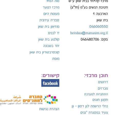
מרכז קהילתי בבית שאן ע"ש
נווה הנחל
חטיבת הנשים בע"מ (חל"צ)
מרכז הנוער
הארבעה 1
מעונות היום
ל:
בית שאן
ספריה עירונית
046060550
מוזיאון בית שאן
beitshea@matnasim.org.il
יד לבנים
פקס: 046480706
קולנוע בית שאן
יחד בשכונה
קונסרבטוריון בית שאן
מופת
תוכן מרכזי:
קישורים:
דרושים
מכרזים
התחברות למערכת
תקנון חוגים
נהלי הרשמה לגן רימון - גן
הצהרת נגישות
צעיר במסגרת "גנים