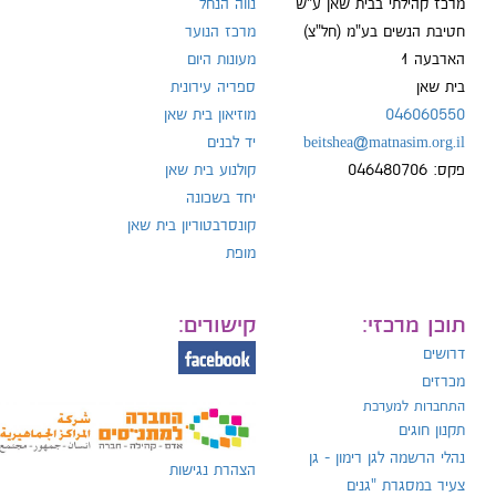
מרכז קהילתי בבית שאן ע"ש
נווה הנחל
חטיבת הנשים בע"מ (חל"צ)
מרכז הנוער
הארבעה 1
מעונות היום
ל:
בית שאן
ספריה עירונית
046060550
מוזיאון בית שאן
beitshea@matnasim.org.il
יד לבנים
פקס: 046480706
קולנוע בית שאן
יחד בשכונה
קונסרבטוריון בית שאן
מופת
תוכן מרכזי:
קישורים:
דרושים
מכרזים
התחברות למערכת
תקנון חוגים
נהלי הרשמה לגן רימון - גן
הצהרת נגישות
צעיר במסגרת "גנים