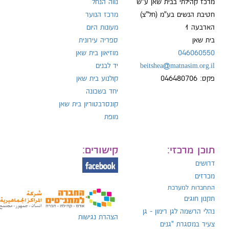
מרכז קהילתי בבית שאן ע"ש
נווה הנחל
חטיבת הנשים בע"מ (חל"צ)
מרכז הנוער
הארבעה 1
מעונות היום
ל:
בית שאן
ספריה עירונית
046060550
מוזיאון בית שאן
beitshea@matnasim.org.il
יד לבנים
פקס: 046480706
קולנוע בית שאן
יחד בשכונה
קונסרבטוריון בית שאן
מופת
תוכן מרכזי:
קישורים:
דרושים
מכרזים
התחברות למערכת
תקנון חוגים
נהלי הרשמה לגן רימון - גן
הצהרת נגישות
צעיר במסגרת "גנים