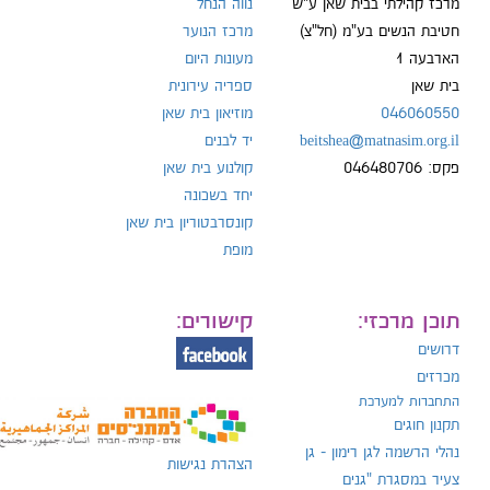
מרכז קהילתי בבית שאן ע"ש
נווה הנחל
חטיבת הנשים בע"מ (חל"צ)
מרכז הנוער
הארבעה 1
מעונות היום
ל:
בית שאן
ספריה עירונית
046060550
מוזיאון בית שאן
beitshea@matnasim.org.il
יד לבנים
פקס: 046480706
קולנוע בית שאן
יחד בשכונה
קונסרבטוריון בית שאן
מופת
תוכן מרכזי:
קישורים:
דרושים
מכרזים
התחברות למערכת
תקנון חוגים
נהלי הרשמה לגן רימון - גן
הצהרת נגישות
צעיר במסגרת "גנים