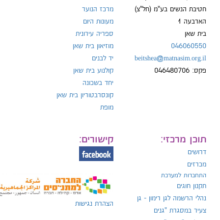
חטיבת הנשים בע"מ (חל"צ)
מרכז הנוער
הארבעה 1
מעונות היום
ל:
בית שאן
ספריה עירונית
046060550
מוזיאון בית שאן
beitshea@matnasim.org.il
יד לבנים
פקס: 046480706
קולנוע בית שאן
יחד בשכונה
קונסרבטוריון בית שאן
מופת
תוכן מרכזי:
קישורים:
דרושים
מכרזים
התחברות למערכת
תקנון חוגים
נהלי הרשמה לגן רימון - גן
הצהרת נגישות
צעיר במסגרת "גנים