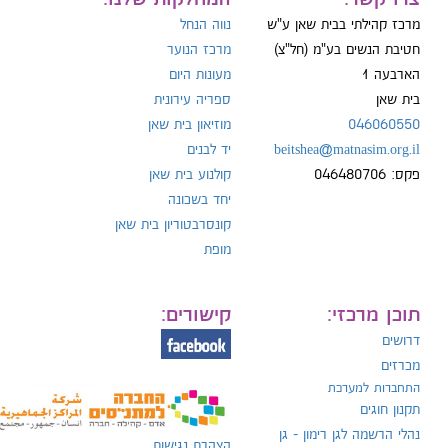
מרכז קהילתי בבית שאן ע"ש
נווה הנחל
חטיבת הנשים בע"מ (חל"צ)
מרכז הנוער
הארבעה 1
מעונות היום
ל:
בית שאן
ספריה עירונית
046060550
מוזיאון בית שאן
beitshea@matnasim.org.il
יד לבנים
פקס: 046480706
קולנוע בית שאן
יחד בשכונה
קונסרבטוריון בית שאן
מופת
תוכן מרכזי:
קישורים:
דרושים
מכרזים
התחברות למערכת
תקנון חוגים
נהלי הרשמה לגן רימון - גן
הצהרת נגישות