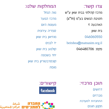
ייל:
צרו קשר:
המחלקות שלנו:
מרכז קהילתי בבית שאן ע"ש
נווה הנחל
חטיבת הנשים בע"מ (חל"צ)
מרכז הנוער
הארבעה 1
מעונות היום
ל:
בית שאן
ספריה עירונית
046060550
מוזיאון בית שאן
beitshea@matnasim.org.il
יד לבנים
פקס: 046480706
קולנוע בית שאן
יחד בשכונה
קונסרבטוריון בית שאן
מופת
תוכן מרכזי:
קישורים:
דרושים
מכרזים
התחברות למערכת
תקנון חוגים